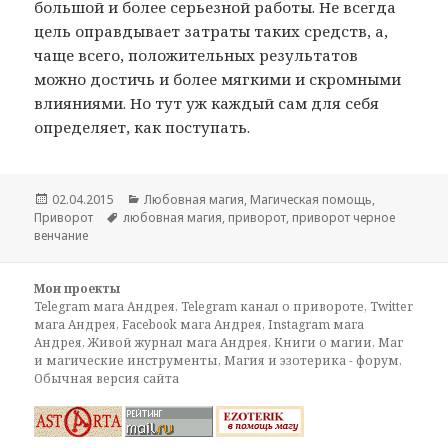
большой и более серьезной работы. Не всегда
цель оправдывает затраты таких средств, а,
чаще всего, положительных результатов
можно достичь и более мягкими и скромными
влияниями. Но тут уж каждый сам для себя
определяет, как поступать.
Опубликовано
Рубрики
02.04.2015
Любовная магия
,
Магическая помощь
,
Метки
Приворот
любовная магия
,
приворот
,
приворот черное
венчание
Мои проекты
Telegram мага Андрея
,
Telegram канал о привороте
,
Twitter
мага Андрея
,
Facebook мага Андрея
,
Instagram мага
Андрея
,
Живой журнал мага Андрея
,
Книги о магии
,
Маг
и магические инструменты
,
Магия и эзотерика - форум
,
Обычная версия сайта