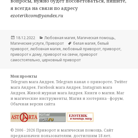
вопросы, нужно будет посоветоваться, пишите,
я всегда на связи по адресу
ezoterikcom@yandex.ru
Опубликовано
Рубрики
18.12.2022
Любовная магия
,
Магическая помощь
,
Метки
Магические услуги
,
Приворот
белая магия
,
белый
приворот
,
любовная магия
,
любовный приворот
,
приворот
,
приворот к дому
,
приворот на свечи
,
приворот
самостоятельно
,
церковный приворот
Мои проекты
Telegram мага Андрея
,
Telegram канал о привороте
,
Twitter
мага Андрея
,
Facebook мага Андрея
,
Instagram мага
Андрея
,
Живой журнал мага Андрея
,
Книги о магии
,
Маг
и магические инструменты
,
Магия и эзотерика - форум
,
Обычная версия сайта
© 2006 - 2026 Приворот и магическая помощь. Сайт
предназначен пользователям, достигшим 18 лет,