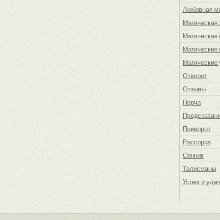
Любовная м
Магическая 
Магическая
Магические 
Магические 
Отворот
Отзывы
Порча
Предсказан
Приворот
Рассорка
Сонник
Талисманы
Успех и уда