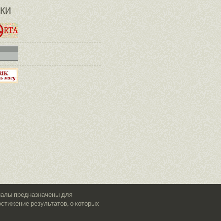
ки
риалы предназначены для
стижение результатов, о которых