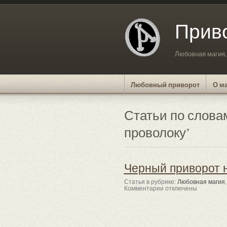
Прив
Любовная магия,
Любовный приворот
О ма
Статьи по слова
проволоку’
Черный приворот 
Статья в рубрике:
Любовная магия
к
Комментарии
отключены
записи
Черный
приворот
на
ржавую