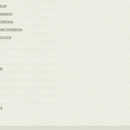
агия
защита
 помощь
инструменты
услуги
ие
ча