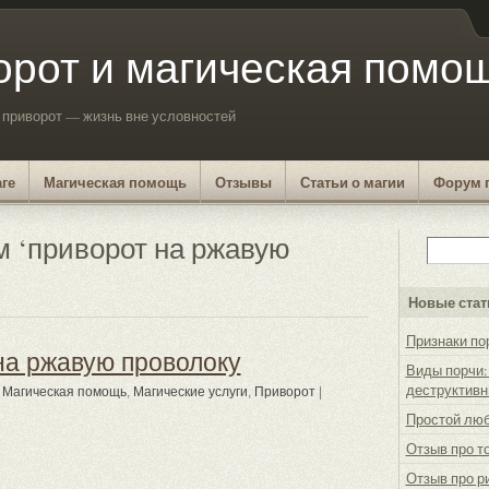
орот и магическая помо
 приворот — жизнь вне условностей
ге
Магическая помощь
Отзывы
Статьи о магии
Форум 
м ‘приворот на ржавую
Новые стат
Признаки по
на ржавую проволоку
Виды порчи:
деструктивн
,
Магическая помощь
,
Магические услуги
,
Приворот
|
Простой лю
Отзыв про то
Отзыв про р