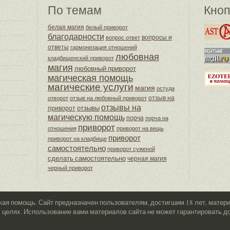
По темам
Кноп
белая магия
белый приворот
благодарности
вопросы и
вопрос ответ
ответы
гармонизация отношений
любовная
кладбищенский приворот
магия
любовный приворот
магическая помощь
магические услуги
магия
остуда
отзыв на
отворот
отзыв на любовный приворот
отзывы на
отзывы
приворот
магическую помощь
порча
порча на
приворот
отношения
приворот на вещь
приворот
приворот на кладбище
самостоятельно
приворот суженой
сделать самостоятельно
черная магия
черный приворот
ская помощь. Сайт предназначен пользователям, достигшим 18 лет, мате
целях. Использование вами материалов сайта не может гарантировать до