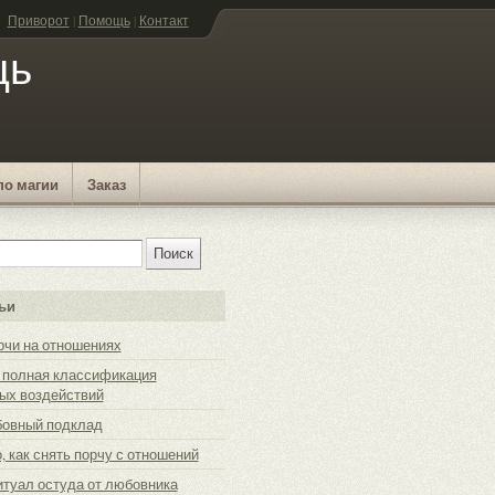
Приворот
|
Помощь
|
Контакт
щь
по магии
Заказ
ьи
рчи на отношениях
 полная классификация
ых воздействий
бовный подклад
, как снять порчу с отношений
итуал остуда от любовника