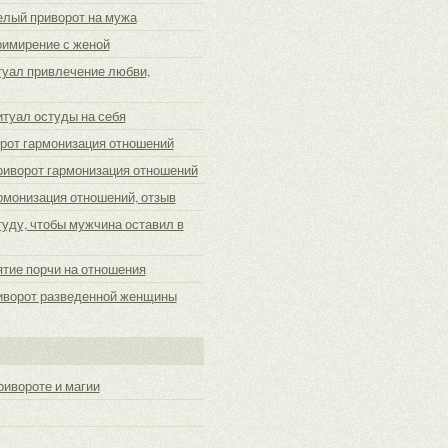
елый приворот на мужа
римирение с женой
туал привлечение любви,
итуал остуды на себя
рот гармонизация отношений
риворот гармонизация отношений
рмонизация отношений, отзыв
туду, чтобы мужчина оставил в
ятие порчи на отношения
иворот разведенной женщины
ривороте и магии