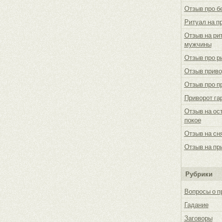
Отзыв про б
Ритуал на п
Отзыв на ри
мужчины
Отзыв про р
Отзыв приво
Отзыв про п
Приворот га
Отзыв на ос
покое
Отзыв на сн
Отзыв на пр
Рубрики
Вопросы о п
Гадание
Заговоры