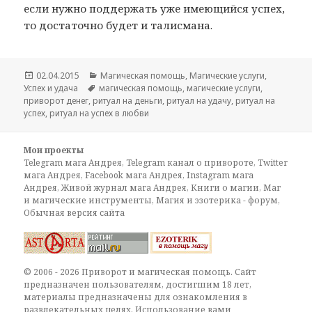
если нужно поддержать уже имеющийся успех,
то достаточно будет и талисмана.
Опубликовано
Рубрики
02.04.2015
Магическая помощь
,
Магические услуги
,
Метки
Успех и удача
магическая помощь
,
магические услуги
,
приворот денег
,
ритуал на деньги
,
ритуал на удачу
,
ритуал на
успех
,
ритуал на успех в любви
Мои проекты
Telegram мага Андрея
,
Telegram канал о привороте
,
Twitter
мага Андрея
,
Facebook мага Андрея
,
Instagram мага
Андрея
,
Живой журнал мага Андрея
,
Книги о магии
,
Маг
и магические инструменты
,
Магия и эзотерика - форум
,
Обычная версия сайта
© 2006 - 2026 Приворот и магическая помощь. Сайт
предназначен пользователям, достигшим 18 лет,
материалы предназначены для ознакомления в
развлекательных целях. Использование вами