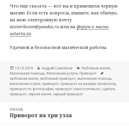
Что еще сказать — вот вы и применили черную
магию. Если есть вопросы, пишите, как обычно,
на мою электронную почту
ezoterikcom@yandex.ru
или на
форум о магии
astarta.su
.
Удачной и безопасной магической работы.
Опубликовано
Автор
Рубрики
19.10.2019
Андрей Самойлов
Любовная магия
,
Метки
Магическая помощь
,
Магические услуги
,
Приворот
любовная магия
,
любовный приворот
,
магическая помощь
,
магические услуги
,
приворот
,
приворот на ржавую проволоку
,
приворот по фотографии
,
приворот самостоятельно
,
сделать
приворот
,
черная магия
,
черный приворот
Навигация
НАЗАД
по
Приворот на три узла
Предыдущая
записям
запись: