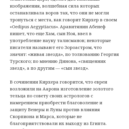
изображения, волшебная сила которых
останавливала воров так, что они не могли
тронуться с места, как говорит Кирхер в своем
«Oedipus Aegyptiacus». Аравитянин Абенеф
пишет, что еще Хам, сын Ноя, ввел в
употребление науку талисманов; некоторые
писатели называют его Зороастром, что
значит: «живая звезда», по толкованию Георгия
Турского; по мнению Динона, «священник
звезд», а по другим — «сын звезд».
В сочинении Кирхера говорится, что евреи
возложили на Аарона изготовление золотого
тельца по совету своих астрологов с
намерением приобрести благоволение и
защиту Венеры и Луны против влияния
Скорпиона и Марса, которые не
благоприятствовали их выходу из Египта.