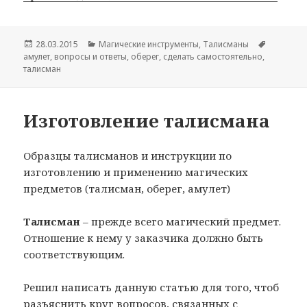
Опубликовано
Рубрики
Метки
28.03.2015
Магические инструменты
,
Талисманы
амулет
,
вопросы и ответы
,
оберег
,
сделать самостоятельно
,
талисман
Изготовление талисмана
Образцы талисманов и инструкции по
изготовлению и применению магических
предметов (талисман, оберег, амулет)
Талисман
– прежде всего магический предмет.
Отношение к нему у заказчика должно быть
соответствующим.
Решил написать данную статью для того, чтоб
разъяснить круг вопросов, связанных с