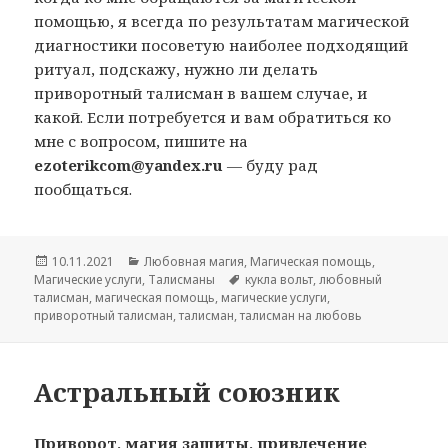
помощью, я всегда по результатам магической
диагностики посоветую наиболее подходящий
ритуал, подскажу, нужно ли делать
приворотный талисман в вашем случае, и
какой. Если потребуется и вам обратиться ко
мне с вопросом, пишите на
ezoterikcom@yandex.ru
— буду рад
пообщаться.
Опубликовано
Рубрики
10.11.2021
Любовная магия
,
Магическая помощь
,
Метки
Магические услуги
,
Талисманы
кукла вольт
,
любовный
талисман
,
магическая помощь
,
магические услуги
,
приворотный талисман
,
талисман
,
талисман на любовь
Астральный союзник
Приворот, магия защиты, привлечение