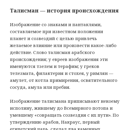
Талисман — история происхождения
Изображение со знаками и пантаклями,
составляемое при известном положении
планет и созвездий с целью привлечь
желаемое влияние или произвести какое-либо
действие. Слово талисман арабского
происхождения; у евреев изображения эти
именуются тзелем и терафим; у греков
телезмата, филактерия и стохея, у римлян —
амулет, от котла примирения, освятительного
сосуда, амула или пребия.
Изображение талисмана приписывают некоему
исполину, жившему до Всемирного потопа и
умевшему «совращать созвездия с их пути». По
утверждению арабов, Накраус, первый
египетский царь, сделал два каменных